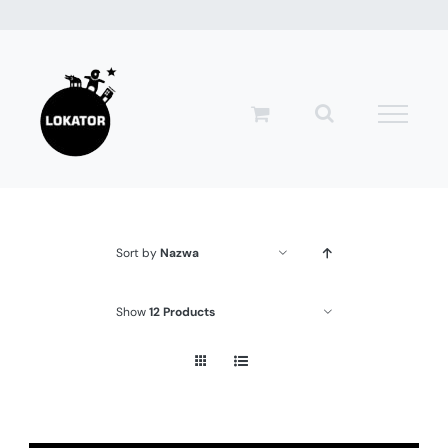
Przejdź
do
zawartości
Sort by
Nazwa
Show
12 Products