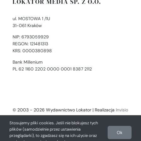
LOKATOR MEDIA SP. Z O.O.
ul. MOSTOWA 1 /1U
31-061 Kraków
NIP: 6793059929
REGON: 121481313
KRS: 0000380898
Bank Millenium
PL 62 1160 2202 0000 0001 8387 2112
© 2003 - 2026 Wydawnictwo Lokator | Realizacja
Invisio
- Digital Solutions
Stosujemy pliki cookies. Jeśli nie blokujesz tych
plików (samodzielnie przez ustawienia
Ok
przeglądarki), to zgadzasz się na ich użycie oraz