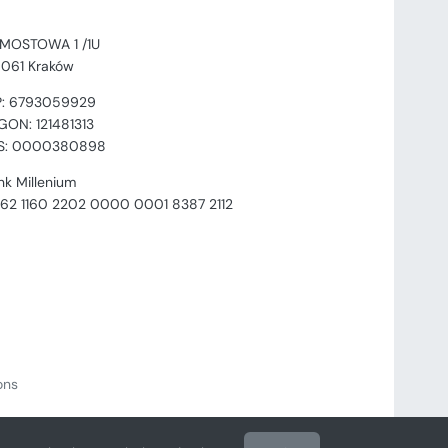
. MOSTOWA 1 /1U
-061 Kraków
P: 6793059929
GON: 121481313
S: 0000380898
nk Millenium
 62 1160 2202 0000 0001 8387 2112
ions