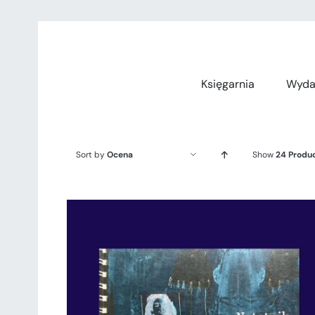
Przejdź
do
zawartości
Księgarnia
Wyda
Sort by
Ocena
Show
24 Produ