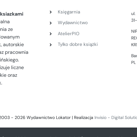
Księgarnia
ul
ksiazkami
31
ralna
Wydawnictwo
nia ze
NI
AtelierPIO
filowanym
RE
, autorskie
Tylko dobre książki
KR
az pracownia
Ba
ińskiego.
PL
zuje liczne
kie oraz
.
2003 - 2026 Wydawnictwo Lokator | Realizacja
Invisio - Digital Solut