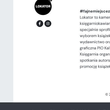
#fajnemiejscez
Lokator to kame
księgarniokawiar
specjalnie spro
wyborem książek
wydawnictwo or
graficzna PIO Kal
Księgarnia organi
spotkania autors
promocję książek
© 