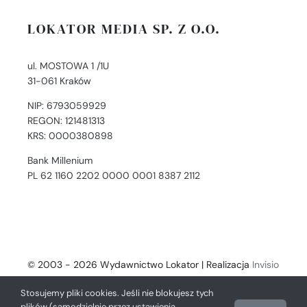
LOKATOR MEDIA SP. Z O.O.
ul. MOSTOWA 1 /1U
31-061 Kraków
NIP: 6793059929
REGON: 121481313
KRS: 0000380898
Bank Millenium
PL 62 1160 2202 0000 0001 8387 2112
© 2003 - 2026 Wydawnictwo Lokator | Realizacja
Invisio
- Digital Solutions
Stosujemy pliki cookies. Jeśli nie blokujesz tych
plików (samodzielnie przez ustawienia