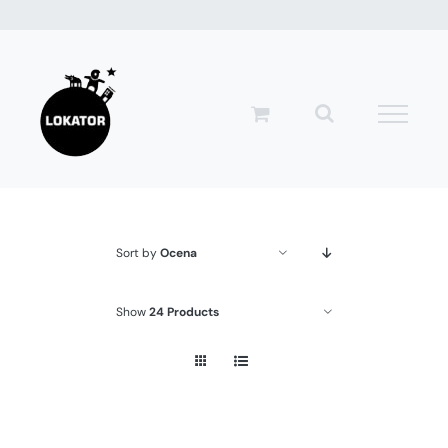
Przejdź
do
zawartości
Sort by
Ocena
Show
24 Products