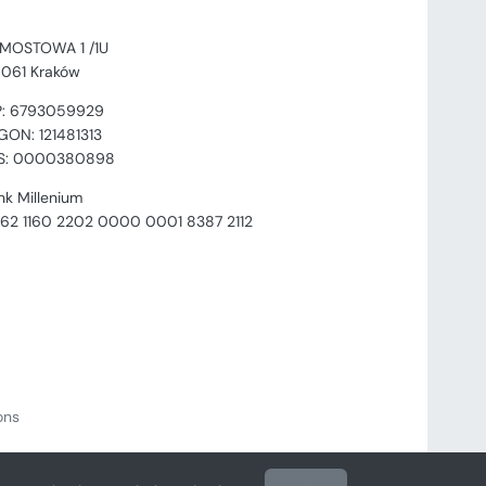
. MOSTOWA 1 /1U
-061 Kraków
P: 6793059929
GON: 121481313
S: 0000380898
nk Millenium
 62 1160 2202 0000 0001 8387 2112
ions