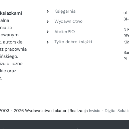
Księgarnia
ul
ksiazkami
31
ralna
Wydawnictwo
nia ze
NI
AtelierPIO
filowanym
RE
, autorskie
Tylko dobre książki
KR
az pracownia
Ba
ińskiego.
PL
zuje liczne
kie oraz
.
2003 - 2026 Wydawnictwo Lokator | Realizacja
Invisio - Digital Solut