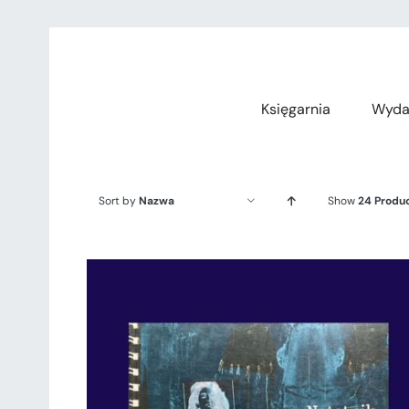
Przejdź
do
zawartości
Księgarnia
Wyda
Sort by
Nazwa
Show
24 Produ