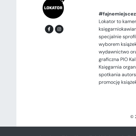
#fajnemiejscez
Lokator to kame
księgarniokawiar
specjalnie spro
wyborem książek
wydawnictwo or
graficzna PIO Kal
Księgarnia organi
spotkania autors
promocję książek
© 