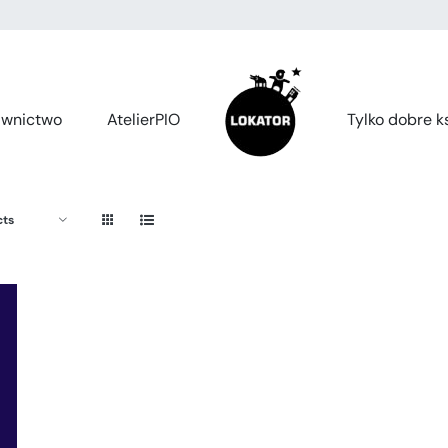
wnictwo
AtelierPIO
Tylko dobre ks
cts