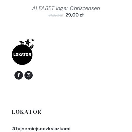
ALFABET Inger Christensen
29,00
zł
39,00
zł
LOKATOR
#fajnemiejscezksiazkami