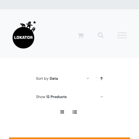
Przejdź
do
zawartości
Sort by
Data
Show
12 Products