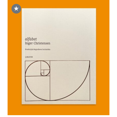
★
DODAJ DO KOSZYKA
/
SZCZEGÓŁY