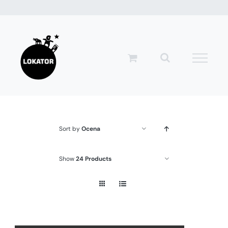
Przejdź
do
zawartości
Sort by
Ocena
Show
24 Products