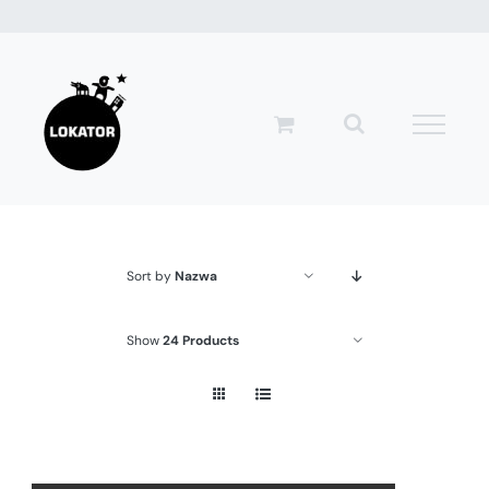
Przejdź
do
zawartości
Sort by
Nazwa
Show
24 Products