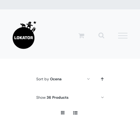
Przejdź
do
zawartości
Sort by
Ocena
Show
36 Products