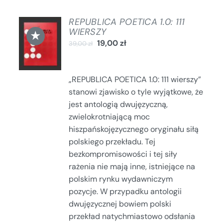
REPUBLICA POETICA 1.0: 111
DODAJ
WIERSZY
★
DO
19,00
zł
39,00
zł
KOSZYKA
/
SZCZEGÓŁY
„REPUBLICA POETICA 1.0: 111 wierszy”
stanowi zjawisko o tyle wyjątkowe, że
jest antologią dwujęzyczną,
zwielokrotniającą moc
hiszpańskojęzycznego oryginału siłą
polskiego przekładu. Tej
bezkompromisowości i tej siły
rażenia nie mają inne, istniejące na
polskim rynku wydawniczym
pozycje. W przypadku antologii
dwujęzycznej bowiem polski
przekład natychmiastowo odsłania