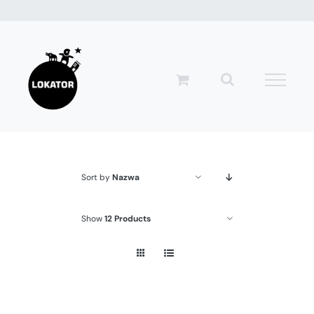
Przejdź
do
zawartości
Sort by
Nazwa
Show
12 Products