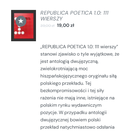
REPUBLICA POETICA 1.0: 111
DODAJ
WIERSZY
★
DO
19,00
zł
39,00
zł
KOSZYKA
/
SZCZEGÓŁY
„REPUBLICA POETICA 1.0: 111 wierszy”
stanowi zjawisko o tyle wyjątkowe, że
jest antologią dwujęzyczną,
zwielokrotniającą moc
hiszpańskojęzycznego oryginału siłą
polskiego przekładu. Tej
bezkompromisowości i tej siły
rażenia nie mają inne, istniejące na
polskim rynku wydawniczym
pozycje. W przypadku antologii
dwujęzycznej bowiem polski
przekład natychmiastowo odsłania