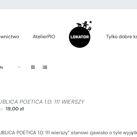
wnictwo
AtelierPIO
Tylko dobre ks
ts
BLICA POETICA 1.0: 111 WIERSZY
19,00
zł
0
zł
BLICA POETICA 1.0: 111 wierszy” stanowi zjawisko o tyle wyjąt