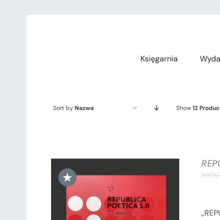
Przejdź
do
zawartości
Księgarnia
Wyda
Sort by
Nazwa
Show
12 Produc
REPU
★
39,0
„REPU