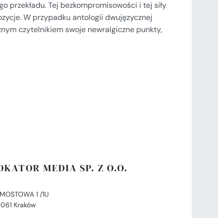
go przekładu. Tej bezkompromisowości i tej siły
ozycje. W przypadku antologii dwujęzycznej
nym czytelnikiem swoje newralgiczne punkty,
OKATOR MEDIA SP. Z O.O.
. MOSTOWA 1 /1U
-061 Kraków