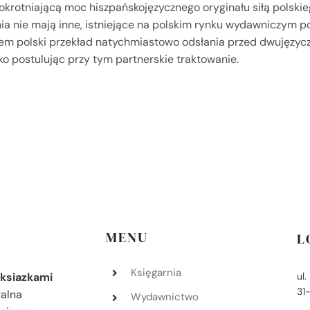
okrotniającą moc hiszpańskojęzycznego oryginału siłą polskie
nia nie mają inne, istniejące na polskim rynku wydawniczym p
em polski przekład natychmiastowo odsłania przed dwujęzycz
ko postulując przy tym partnerskie traktowanie.
MENU
L
Księgarnia
ul
ksiazkami
31
ralna
Wydawnictwo