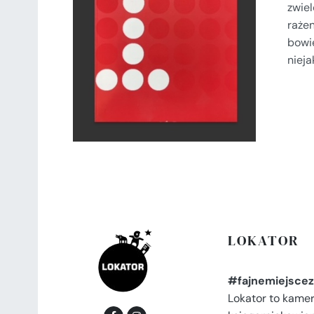
zwiel
DODAJ DO KOSZYKA
/
raże
SZCZEGÓŁY
bowi
nieja
LOKATOR
#fajnemiejscez
Lokator to kame