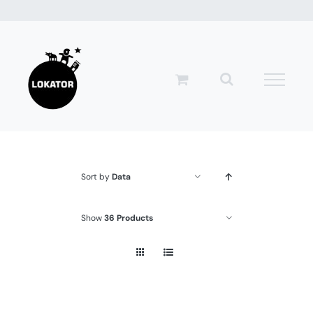
Przejdź
do
zawartości
Sort by
Data
Show
36 Products