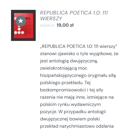
REPUBLICA POETICA 1.0: 111
DODAJ
WIERSZY
★
DO
19,00
zł
39,00
zł
KOSZYKA
/
SZCZEGÓŁY
„REPUBLICA POETICA 1.0: 111 wierszy”
stanowi zjawisko o tyle wyjątkowe, że
jest antologią dwujęzyczną,
zwielokrotniającą moc
hiszpańskojęzycznego oryginału siłą
polskiego przekładu. Tej
bezkompromisowości i tej siły
rażenia nie mają inne, istniejące na
polskim rynku wydawniczym
pozycje. W przypadku antologii
dwujęzycznej bowiem polski
przekład natychmiastowo odsłania