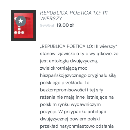
REPUBLICA POETICA 1.0: 111
DODAJ
WIERSZY
★
DO
19,00
zł
39,00
zł
KOSZYKA
/
SZCZEGÓŁY
„REPUBLICA POETICA 1.0: 111 wierszy”
stanowi zjawisko o tyle wyjątkowe, że
jest antologią dwujęzyczną,
zwielokrotniającą moc
hiszpańskojęzycznego oryginału siłą
polskiego przekładu. Tej
bezkompromisowości i tej siły
rażenia nie mają inne, istniejące na
polskim rynku wydawniczym
pozycje. W przypadku antologii
dwujęzycznej bowiem polski
przekład natychmiastowo odsłania