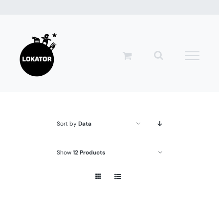
Przejdź
do
zawartości
Sort by
Data
Show
12 Products