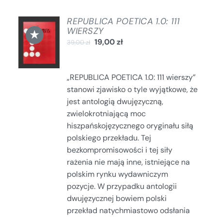
REPUBLICA POETICA 1.0: 111
DODAJ
WIERSZY
★
DO
19,00
zł
39,00
zł
KOSZYKA
/
SZCZEGÓŁY
„REPUBLICA POETICA 1.0: 111 wierszy”
stanowi zjawisko o tyle wyjątkowe, że
jest antologią dwujęzyczną,
zwielokrotniającą moc
hiszpańskojęzycznego oryginału siłą
polskiego przekładu. Tej
bezkompromisowości i tej siły
rażenia nie mają inne, istniejące na
polskim rynku wydawniczym
pozycje. W przypadku antologii
dwujęzycznej bowiem polski
przekład natychmiastowo odsłania