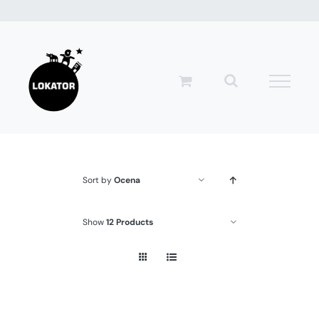
Przejdź
do
zawartości
Sort by
Ocena
Show
12 Products