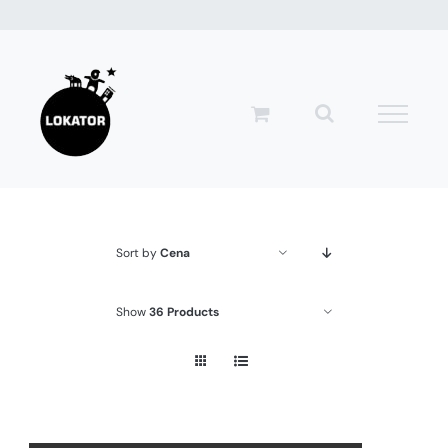
Przejdź
do
zawartości
Sort by
Cena
Show
36 Products