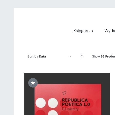
Przejdź
do
zawartości
Księgarnia
Wyda
Sort by
Data
Show
36 Produ
★