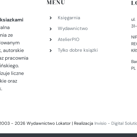
MENU
L
Księgarnia
ul
ksiazkami
31
ralna
Wydawnictwo
nia ze
NI
AtelierPIO
filowanym
RE
, autorskie
Tylko dobre książki
KR
az pracownia
Ba
ińskiego.
PL
zuje liczne
kie oraz
.
2003 - 2026 Wydawnictwo Lokator | Realizacja
Invisio - Digital Solut