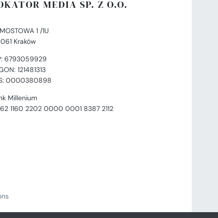
OKATOR MEDIA SP. Z O.O.
. MOSTOWA 1 /1U
-061 Kraków
P: 6793059929
GON: 121481313
S: 0000380898
nk Millenium
 62 1160 2202 0000 0001 8387 2112
ions