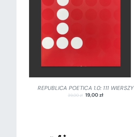
DODAJ DO KOSZYKA
/
SZCZEGÓŁY
REPUBLICA POETICA 1.0: 111 WIERSZY
19,00
zł
39,00
zł