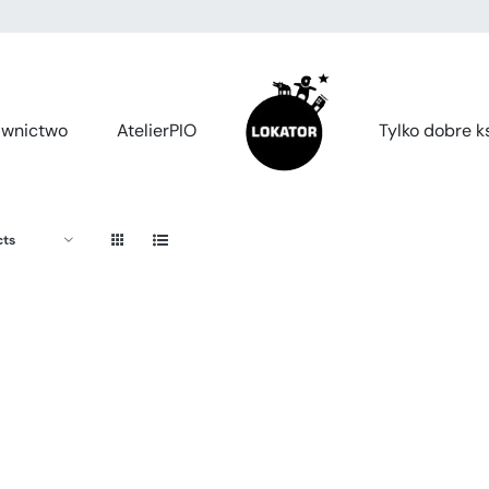
wnictwo
AtelierPIO
Tylko dobre ks
cts