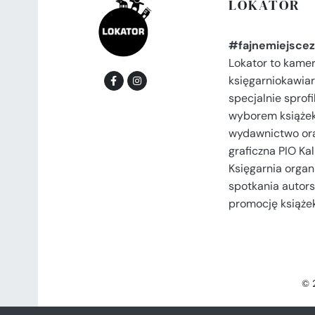
LOKATOR
#fajnemiejscez
Lokator to kame
księgarniokawiar
specjalnie spro
wyborem książek
wydawnictwo or
graficzna PIO Kal
Księgarnia organi
spotkania autors
promocję książek
© 