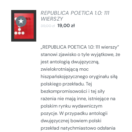
REPUBLICA POETICA 1.0: 111
DODAJ
WIERSZY
★
DO
19,00
zł
39,00
zł
KOSZYKA
/
SZCZEGÓŁY
„REPUBLICA POETICA 1.0: 111 wierszy”
stanowi zjawisko o tyle wyjątkowe, że
jest antologią dwujęzyczną,
zwielokrotniającą moc
hiszpańskojęzycznego oryginału siłą
polskiego przekładu. Tej
bezkompromisowości i tej siły
rażenia nie mają inne, istniejące na
polskim rynku wydawniczym
pozycje. W przypadku antologii
dwujęzycznej bowiem polski
przekład natychmiastowo odsłania