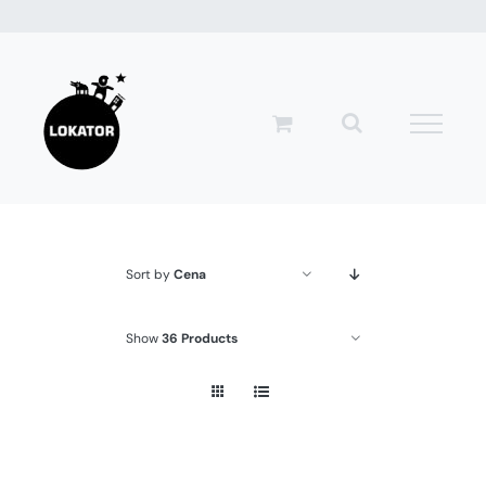
Przejdź
do
zawartości
Sort by
Cena
Show
36 Products