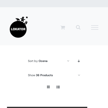
Przejdź
do
zawartości
Sort by
Ocena
Show
36 Products