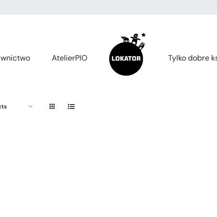
wnictwo
AtelierPIO
Tylko dobre ks
cts