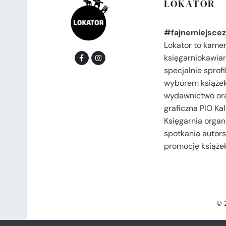
LOKATOR
#fajnemiejscez
Lokator to kame
księgarniokawiar
specjalnie spro
wyborem książek
wydawnictwo or
graficzna PIO Kal
Księgarnia organi
spotkania autors
promocję książek
© 