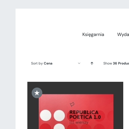
Przejdź
do
zawartości
Księgarnia
Wyda
Sort by
Cena
Show
36 Produ
★