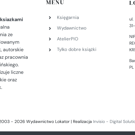
MENU
L
Księgarnia
ul
ksiazkami
31
ralna
Wydawnictwo
nia ze
NI
AtelierPIO
filowanym
RE
, autorskie
Tylko dobre książki
KR
az pracownia
Ba
ińskiego.
PL
zuje liczne
kie oraz
.
2003 - 2026 Wydawnictwo Lokator | Realizacja
Invisio - Digital Solut