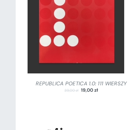
DODAJ DO KOSZYKA
/
SZCZEGÓŁY
REPUBLICA POETICA 1.0: 111 WIERSZY
19,00
zł
39,00
zł