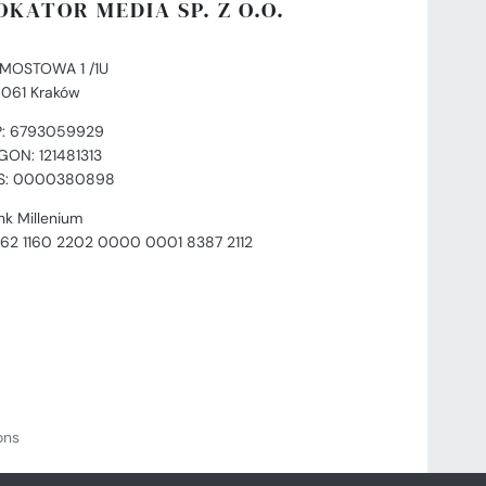
OKATOR MEDIA SP. Z O.O.
. MOSTOWA 1 /1U
-061 Kraków
P: 6793059929
GON: 121481313
S: 0000380898
nk Millenium
 62 1160 2202 0000 0001 8387 2112
ions