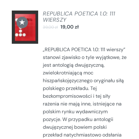
REPUBLICA POETICA 1.0: 111
DODAJ
WIERSZY
★
DO
19,00
zł
39,00
zł
KOSZYKA
/
SZCZEGÓŁY
„REPUBLICA POETICA 1.0: 111 wierszy”
stanowi zjawisko o tyle wyjątkowe, że
jest antologią dwujęzyczną,
zwielokrotniającą moc
hiszpańskojęzycznego oryginału siłą
polskiego przekładu. Tej
bezkompromisowości i tej siły
rażenia nie mają inne, istniejące na
polskim rynku wydawniczym
pozycje. W przypadku antologii
dwujęzycznej bowiem polski
przekład natychmiastowo odsłania