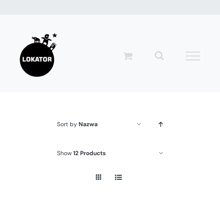
Przejdź
do
zawartości
Sort by
Nazwa
Show
12 Products