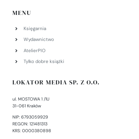
MENU
Księgarnia
Wydawnictwo
AtelierPIO
Tylko dobre książki
LOKATOR MEDIA SP. Z O.O.
ul. MOSTOWA 1 /1U
31-061 Kraków
NIP: 6793059929
REGON: 121481313
KRS: 0000380898