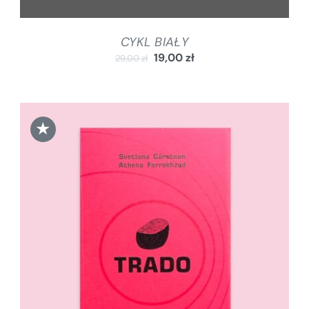
CYKL BIAŁY
19,00
zł
29,00
zł
★
DODAJ DO KOSZYKA
/
SZCZEGÓŁY