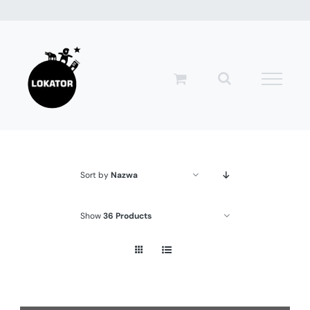
Przejdź
do
zawartości
Sort by
Nazwa
Show
36 Products