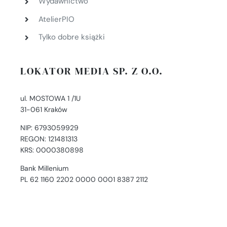
Wydawnictwo
AtelierPIO
Tylko dobre książki
LOKATOR MEDIA SP. Z O.O.
ul. MOSTOWA 1 /1U
31-061 Kraków
NIP: 6793059929
REGON: 121481313
KRS: 0000380898
Bank Millenium
PL 62 1160 2202 0000 0001 8387 2112