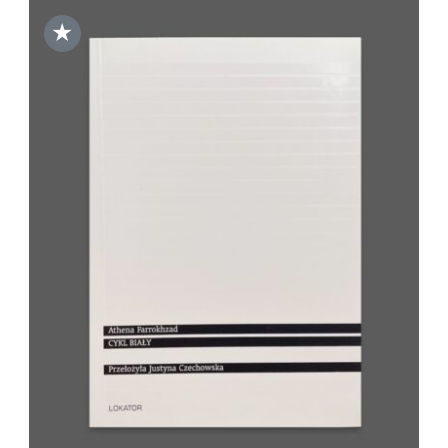
★
DODAJ DO KOSZYKA
/
SZCZEGÓŁY