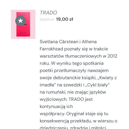
TRADO
DODAJ
★
19,00
zł
36,00
zł
DO
KOSZYKA
/
SZCZEGÓŁY
Svetlana Cârstean i Athena
Farrokhzad poznały się w trakcie
warsztatów tłumaczeniowych w 2012
roku. W wyniku tego spotkania
poetki przetłumaczyły nawzajem
swoje debiutanckie książki, „Kwiaty z
imadła” na szwedzki i „Cykl biały”
na rumuński, nie znając języków
wyjściowych. TRADO jest
kontynuacją ich
współpracy. Oryginał staje się tu
konsekwencją przekładu, w wierszu o
dziedziczeniu, zdradzie i miłości,