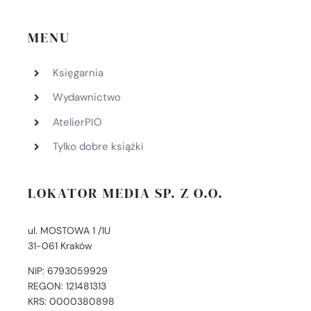
MENU
Księgarnia
Wydawnictwo
AtelierPIO
Tylko dobre książki
LOKATOR MEDIA SP. Z O.O.
ul. MOSTOWA 1 /1U
31-061 Kraków
NIP: 6793059929
REGON: 121481313
KRS: 0000380898