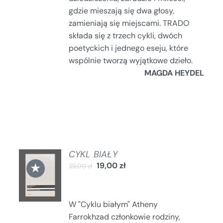
gdzie mieszają się dwa głosy,
zamieniają się miejscami. TRADO
składa się z trzech cykli, dwóch
poetyckich i jednego eseju, które
wspólnie tworzą wyjątkowe dzieło.
MAGDA HEYDEL
CYKL BIAŁY
DODAJ
★
19,00
zł
29,00
zł
DO
KOSZYKA
/
SZCZEGÓŁY
W "Cyklu białym" Atheny
Farrokhzad członkowie rodziny,