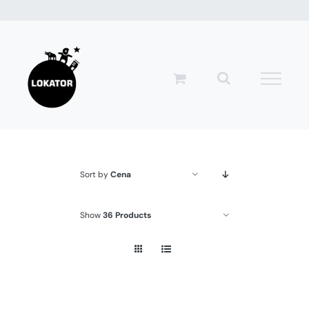
Przejdź
do
zawartości
Sort by
Cena
Show
36 Products