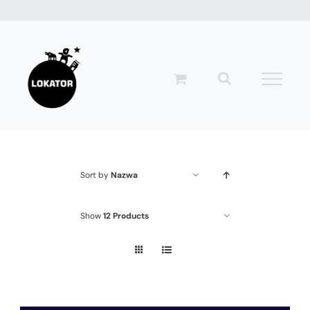
Przejdź
do
zawartości
Sort by
Nazwa
Show
12 Products