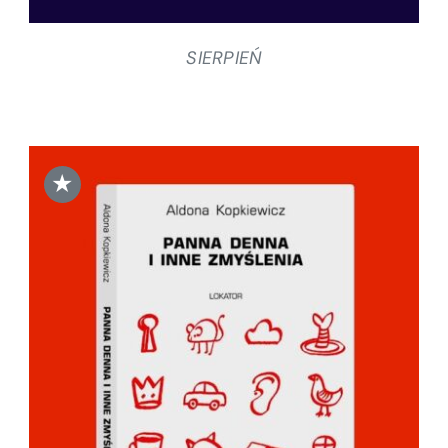
SIERPIEŃ
★
DODAJ DO KOSZYKA
/
SZCZEGÓŁY