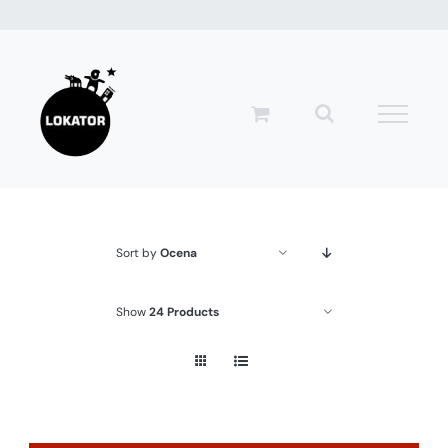
Przejdź
do
zawartości
Sort by
Ocena
Show
24 Products