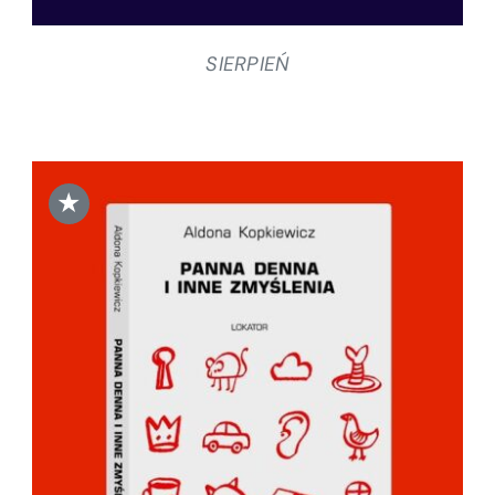
SIERPIEŃ
★
DODAJ DO KOSZYKA
/
SZCZEGÓŁY