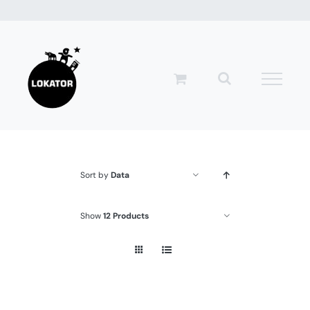
Przejdź
do
zawartości
Sort by
Data
Show
12 Products