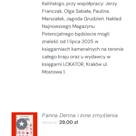
Kalińskigo, przy współpracy: Jerzy
Franczak, Olga Sabała, Paulina
Marszałek, Jagoda Grudzień. Nakład
Najnowszego Magazynu
Potencjalnego będziecie mogli
znaleść od 1 lipca 2025 w
księgarniach kameralnych na terenie
całego kraju oraz u wydawcy w
księgarni LOKATOR, Kraków ul.
Mostowa 1.
Panna Denna i inne zmyślenia
DODAJ
★
29,00
zł
39,00
zł
DO
KOSZYKA