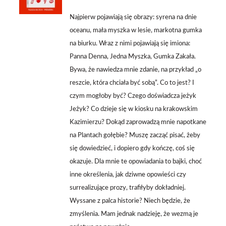
/
SZCZEGÓŁY
Najpierw pojawiają się obrazy: syrena na dnie
oceanu, mała myszka w lesie, markotna gumka
na biurku. Wraz z nimi pojawiają się imiona:
Panna Denna, Jedna Myszka, Gumka Zakała.
Bywa, że nawiedza mnie zdanie, na przykład „o
reszcie, która chciała być sobą”. Co to jest? I
czym mogłoby być? Czego doświadcza jeżyk
Jeżyk? Co dzieje się w kiosku na krakowskim
Kazimierzu? Dokąd zaprowadzą mnie napotkane
na Plantach gołębie? Muszę zacząć pisać, żeby
się dowiedzieć, i dopiero gdy kończę, coś się
okazuje. Dla mnie te opowiadania to bajki, choć
inne określenia, jak dziwne opowieści czy
surrealizujące prozy, trafiłyby dokładniej.
Wyssane z palca historie? Niech będzie, że
zmyślenia. Mam jednak nadzieję, że wezmą je