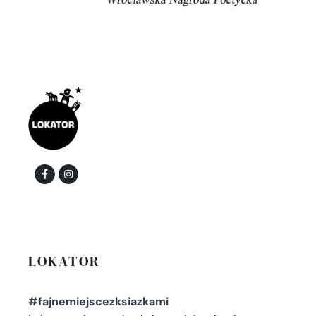
LOKATOR
#fajnemiejscezksiazkami