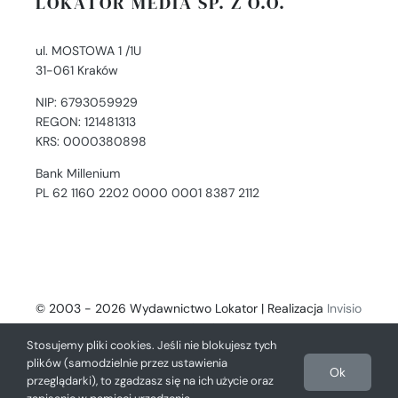
LOKATOR MEDIA SP. Z O.O.
ul. MOSTOWA 1 /1U
31-061 Kraków
NIP: 6793059929
REGON: 121481313
KRS: 0000380898
Bank Millenium
PL 62 1160 2202 0000 0001 8387 2112
© 2003 - 2026 Wydawnictwo Lokator | Realizacja
Invisio
- Digital Solutions
Stosujemy pliki cookies. Jeśli nie blokujesz tych
plików (samodzielnie przez ustawienia
Ok
przeglądarki), to zgadzasz się na ich użycie oraz