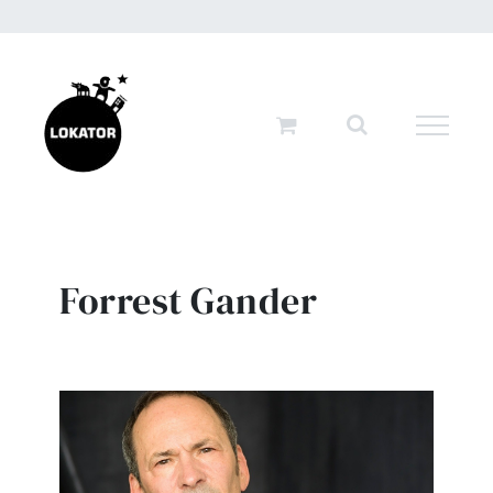
Przejdź
do
zawartości
Forrest Gander