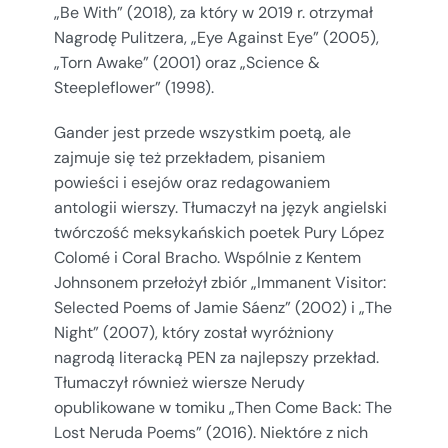
„Be With” (2018), za który w 2019 r. otrzymał
Nagrodę Pulitzera, „Eye Against Eye” (2005),
„Torn Awake” (2001) oraz „Science &
Steepleflower” (1998).
Gander jest przede wszystkim poetą, ale
zajmuje się też przekładem, pisaniem
powieści i esejów oraz redagowaniem
antologii wierszy. Tłumaczył na język angielski
twórczość meksykańskich poetek Pury López
Colomé i Coral Bracho. Wspólnie z Kentem
Johnsonem przełożył zbiór „Immanent Visitor:
Selected Poems of Jamie Sáenz” (2002) i „The
Night” (2007), który został wyróżniony
nagrodą literacką PEN za najlepszy przekład.
Tłumaczył również wiersze Nerudy
opublikowane w tomiku „Then Come Back: The
Lost Neruda Poems” (2016). Niektóre z nich