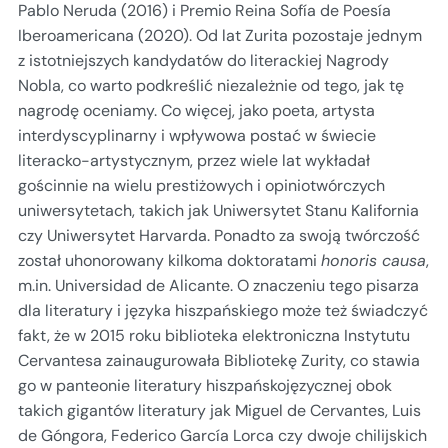
Pablo Neruda (2016) i Premio Reina Sofía de Poesía
Iberoamericana (2020). Od lat Zurita pozostaje jednym
z istotniejszych kandydatów do literackiej Nagrody
Nobla, co warto podkreślić niezależnie od tego, jak tę
nagrodę oceniamy. Co więcej, jako poeta, artysta
interdyscyplinarny i wpływowa postać w świecie
literacko-artystycznym, przez wiele lat wykładał
gościnnie na wielu prestiżowych i opiniotwórczych
uniwersytetach, takich jak Uniwersytet Stanu Kalifornia
czy Uniwersytet Harvarda. Ponadto za swoją twórczość
został uhonorowany kilkoma doktoratami
honoris causa
,
m.in. Universidad de Alicante. O znaczeniu tego pisarza
dla literatury i języka hiszpańskiego może też świadczyć
fakt, że w 2015 roku biblioteka elektroniczna Instytutu
Cervantesa zainaugurowała Bibliotekę Zurity, co stawia
go w panteonie literatury hiszpańskojęzycznej obok
takich gigantów literatury jak Miguel de Cervantes, Luis
de Góngora, Federico García Lorca czy dwoje chilijskich