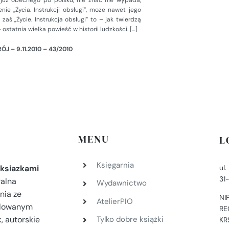
j już obecnego po polsku, nie znać nie wypada,
nie „Życia. Instrukcji obsługi”, może nawet jego
 zaś „Życie. Instrukcja obsługi” to – jak twierdzą
ostatnia wielka powieść w historii ludzkości. […]
ÓJ – 9.11.2010 – 43/2010
MENU
L
Księgarnia
ul
ksiazkami
31
ralna
Wydawnictwo
nia ze
NI
AtelierPIO
filowanym
RE
, autorskie
Tylko dobre książki
KR