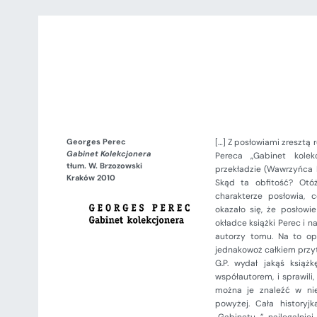
Georges Perec
[…] Z posłowiami zresztą 
Gabinet Kolekcjonera
Pereca „Gabinet kolek
tłum. W. Brzozowski
przekładzie (Wawrzyńca 
Kraków 2010
Skąd ta obfitość? Otó
charakterze posłowia, 
okazało się, że posłowi
okładce książki Perec i n
autorzy tomu. Na to op
jednakowoż całkiem przyt
G.P. wydał jakąś ksią
współautorem, i sprawili
można je znaleźć w niek
powyżej. Cała historyj