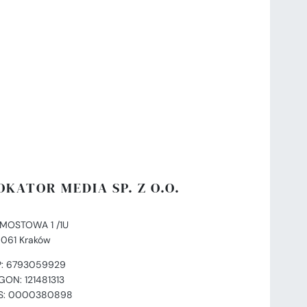
OKATOR MEDIA SP. Z O.O.
. MOSTOWA 1 /1U
-061 Kraków
P: 6793059929
GON: 121481313
S: 0000380898