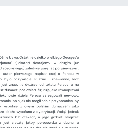
różnie bywa. Ostatnie dziełko wielkiego Georges’a
cjonera” (Lokator) dostajemy w drugim już
Brzozowskiego) zaledwie parę lat po pierwszym.
ż autor pierwszego napisał esej o Perecu w
co było oczywiście słuszne i zbawienne, lecz
e jest znacznie dłuższe od tekstu Pereca, a na
asz tłumacz-posłowiarz figurują jako równoprawni
iekunowie dzieła Pereca zareagowali nerwowo,
omnie, bo nijak nie mogli sobie przypomnieć, by
żkę wspólnie z owym polskim tłumaczem jako
, że dzieło wycofano z dystrybucji. Wciąż jednak
tórych bibliotekach, a jego grzbiet obejrzeć
ka jest zresztą jakby perecowska z ducha, a