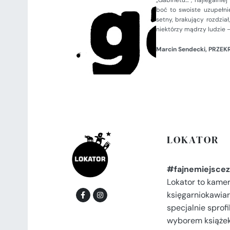
„Gabinetu…”, najlegalnie
boć to swoiste uzupełnie
setny, brakujący rozdział,
niektórzy mądrzy ludzie – 
Marcin Sendecki, PRZEKR
LOKATOR
#fajnemiejscez
Lokator to kame
księgarniokawiar
specjalnie spro
wyborem książek