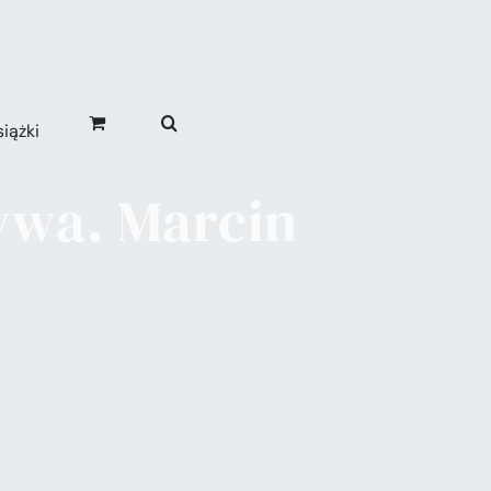
iążki
ywa. Marcin