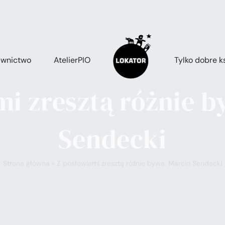
wnictwo
AtelierPIO
Tylko dobre ks
mi zresztą różnie b
Sendecki
Strona główna
»
Z posłowiami zresztą różnie bywa. Marcin Sendecki