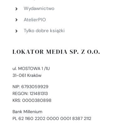
Wydawnictwo
AtelierPIO
Tylko dobre książki
LOKATOR MEDIA SP. Z O.O.
ul. MOSTOWA 1 /1U
31-061 Kraków
NIP: 6793059929
REGON: 121481313
KRS: 0000380898
Bank Millenium
PL 62 1160 2202 0000 0001 8387 2112