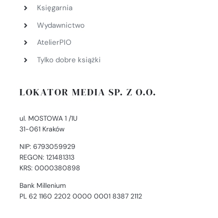
Księgarnia
Wydawnictwo
AtelierPIO
Tylko dobre książki
LOKATOR MEDIA SP. Z O.O.
ul. MOSTOWA 1 /1U
31-061 Kraków
NIP: 6793059929
REGON: 121481313
KRS: 0000380898
Bank Millenium
PL 62 1160 2202 0000 0001 8387 2112