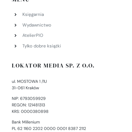
Księgarnia
Wydawnictwo
AtelierPIO
Tylko dobre książki
LOKATOR MEDIA SP. Z O.O.
ul. MOSTOWA 1 /1U
31-061 Kraków
NIP: 6793059929
REGON: 121481313
KRS: 0000380898
Bank Millenium
PL 62 1160 2202 0000 0001 8387 2112