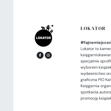
LOKATOR
#fajnemiejscez
Lokator to kame
księgarniokawiar
specjalnie spro
wyborem książek
wydawnictwo or
graficzna PIO Kal
Księgarnia organi
spotkania autors
promocję książek