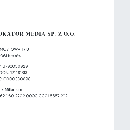
OKATOR MEDIA SP. Z O.O.
. MOSTOWA 1 /1U
-061 Kraków
P: 6793059929
GON: 121481313
S: 0000380898
nk Millenium
 62 1160 2202 0000 0001 8387 2112