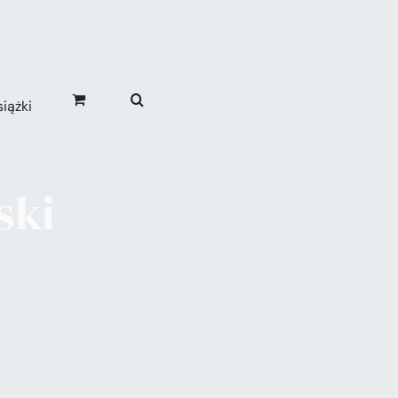
iążki
ski