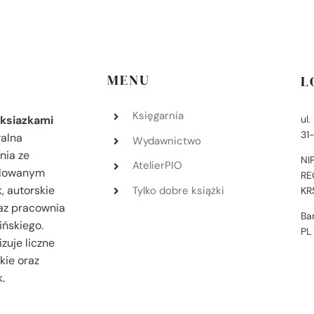
MENU
L
Księgarnia
ul
ksiazkami
31
ralna
Wydawnictwo
nia ze
NI
AtelierPIO
filowanym
RE
, autorskie
Tylko dobre książki
KR
az pracownia
Ba
ińskiego.
PL
zuje liczne
kie oraz
.