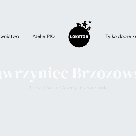
wnictwo
AtelierPIO
Tylko dobre ks
wrzyniec Brzozow
Strona główna
»
Wawrzyniec Brzozowski