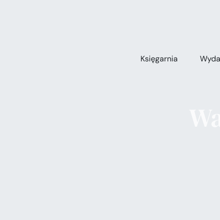
Przejdź
do
zawartości
Księgarnia
Wyda
Wa