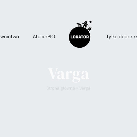
wnictwo
AtelierPIO
Tylko dobre ks
Varga
Strona główna
»
Varga