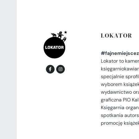
LOKATOR
#fajnemiejscez
Lokator to kame
księgarniokawiar
specjalnie spro
wyborem książek
wydawnictwo or
graficzna PIO Kal
Księgarnia organi
spotkania autors
promocję książek