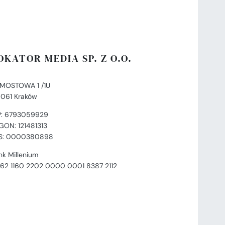
OKATOR MEDIA SP. Z O.O.
. MOSTOWA 1 /1U
-061 Kraków
P: 6793059929
GON: 121481313
S: 0000380898
nk Millenium
 62 1160 2202 0000 0001 8387 2112