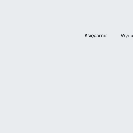
Przejdź
do
zawartości
Księgarnia
Wyda