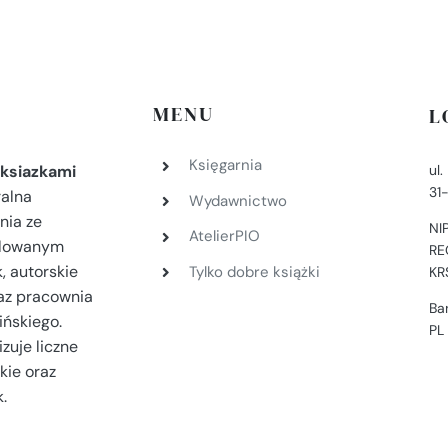
MENU
L
Księgarnia
ul
ksiazkami
31
ralna
Wydawnictwo
nia ze
NI
AtelierPIO
filowanym
RE
, autorskie
Tylko dobre książki
KR
az pracownia
Ba
ińskiego.
PL
zuje liczne
kie oraz
.