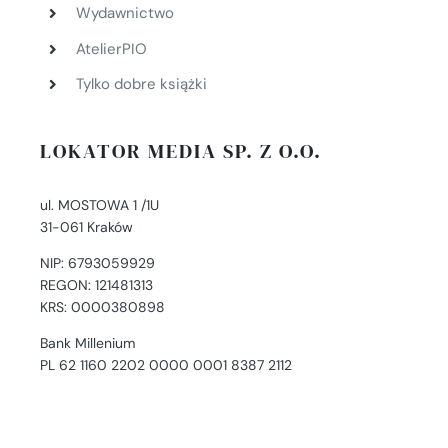
Wydawnictwo
AtelierPIO
Tylko dobre książki
LOKATOR MEDIA SP. Z O.O.
ul. MOSTOWA 1 /1U
31-061 Kraków
NIP: 6793059929
REGON: 121481313
KRS: 0000380898
Bank Millenium
PL 62 1160 2202 0000 0001 8387 2112