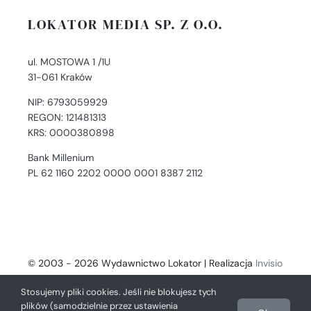
LOKATOR MEDIA SP. Z O.O.
ul. MOSTOWA 1 /1U
31-061 Kraków
NIP: 6793059929
REGON: 121481313
KRS: 0000380898
Bank Millenium
PL 62 1160 2202 0000 0001 8387 2112
© 2003 - 2026 Wydawnictwo Lokator | Realizacja
Invisio
- Digital Solutions
Stosujemy pliki cookies. Jeśli nie blokujesz tych
plików (samodzielnie przez ustawienia