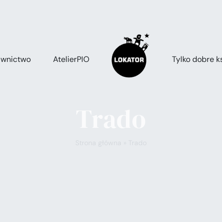
wnictwo
AtelierPIO
Tylko dobre ks
Trado
Strona główna
»
Trado