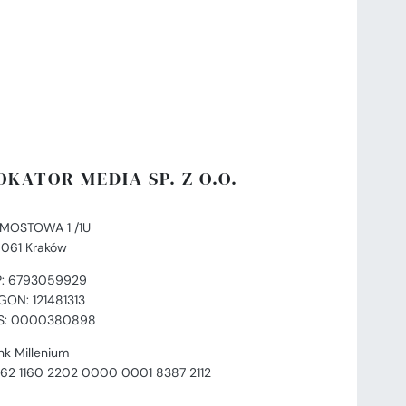
OKATOR MEDIA SP. Z O.O.
. MOSTOWA 1 /1U
-061 Kraków
P: 6793059929
GON: 121481313
S: 0000380898
nk Millenium
 62 1160 2202 0000 0001 8387 2112