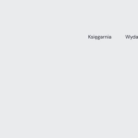
Przejdź
do
zawartości
Księgarnia
Wyda