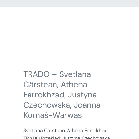
TRADO – Svetlana
Cârstean, Athena
Farrokhzad, Justyna
Czechowska, Joanna
Kornaś-Warwas
Svetlana Cârstean, Athena Farrokhzad
TRADO Przekład: Justyna Czechowska,