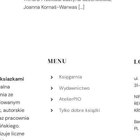
Joanna Kornaś-Warwas [...]
MENU
L
Księgarnia
ul
ksiazkami
31
ralna
Wydawnictwo
nia ze
NI
AtelierPIO
filowanym
RE
, autorskie
Tylko dobre książki
KR
az pracownia
Ba
ińskiego.
PL
zuje liczne