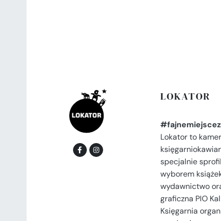
LOKATOR
#fajnemiejscez
Lokator to kame
księgarniokawiar
specjalnie spro
wyborem książek
wydawnictwo or
graficzna PIO Kal
Księgarnia organi