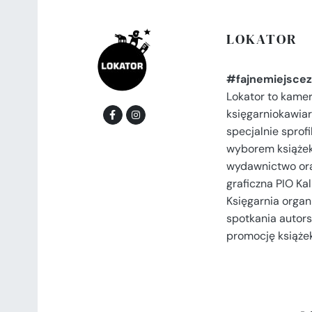
LOKATOR
#fajnemiejscez
Lokator to kame
księgarniokawiar
specjalnie spro
wyborem książek
wydawnictwo or
graficzna PIO Kal
Księgarnia organi
spotkania autors
promocję książek