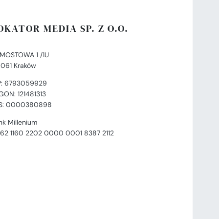
OKATOR MEDIA SP. Z O.O.
. MOSTOWA 1 /1U
-061 Kraków
P: 6793059929
GON: 121481313
S: 0000380898
nk Millenium
 62 1160 2202 0000 0001 8387 2112