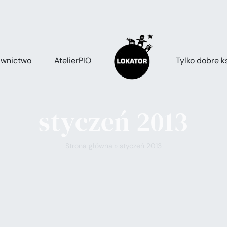
wnictwo
AtelierPIO
Tylko dobre ks
styczeń 2013
Strona główna
»
styczeń 2013