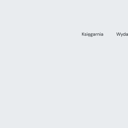
Przejdź
do
zawartości
Księgarnia
Wyda