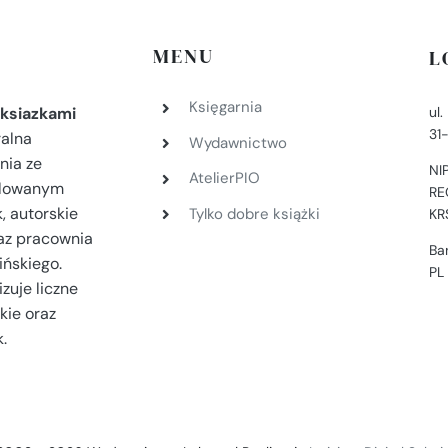
MENU
L
Księgarnia
ul
ksiazkami
31
ralna
Wydawnictwo
nia ze
NI
AtelierPIO
filowanym
RE
, autorskie
Tylko dobre książki
KR
az pracownia
Ba
ińskiego.
PL
zuje liczne
kie oraz
.