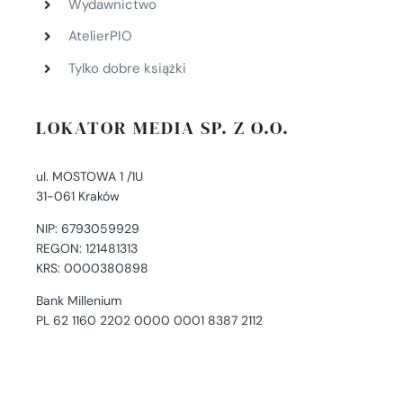
Wydawnictwo
AtelierPIO
Tylko dobre książki
LOKATOR MEDIA SP. Z O.O.
ul. MOSTOWA 1 /1U
31-061 Kraków
NIP: 6793059929
REGON: 121481313
KRS: 0000380898
Bank Millenium
PL 62 1160 2202 0000 0001 8387 2112