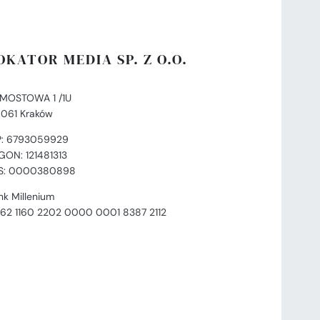
OKATOR MEDIA SP. Z O.O.
. MOSTOWA 1 /1U
-061 Kraków
P: 6793059929
GON: 121481313
S: 0000380898
nk Millenium
 62 1160 2202 0000 0001 8387 2112