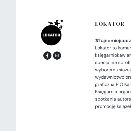
LOKATOR
#fajnemiejscez
Lokator to kame
księgarniokawiar
specjalnie spro
wyborem książek
wydawnictwo or
graficzna PIO Kal
Księgarnia organi
spotkania autors
promocję książek