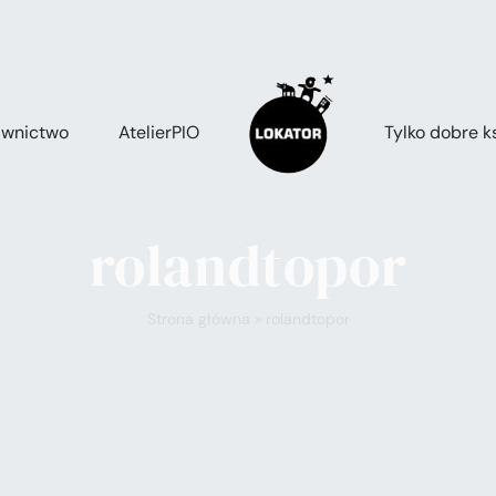
wnictwo
AtelierPIO
Tylko dobre ks
rolandtopor
Strona główna
»
rolandtopor