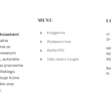
MENU
L
Księgarnia
ul
ksiazkami
31
ralna
Wydawnictwo
nia ze
NI
AtelierPIO
filowanym
RE
, autorskie
Tylko dobre książki
KR
az pracownia
Ba
ińskiego.
PL
zuje liczne
kie oraz
.