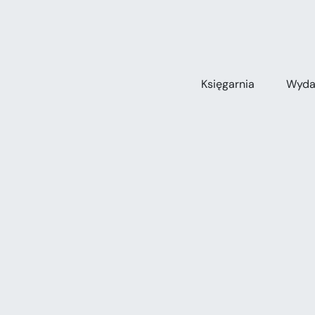
Przejdź
do
zawartości
Księgarnia
Wyda