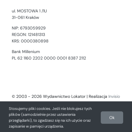
ul. MOSTOWA 1 /1U
31-061 Kraków
NIP: 6793059929
REGON: 121481313
KRS: 0000380898
Bank Millenium
PL 62 1160 2202 0000 0001 8387 2112
© 2003 - 2026 Wydawnictwo Lokator | Realizacja
Invisio
- Digital Solutions
Stosujemy pliki cookies. Jeśli nie blokujesz tych
plików (samodzielnie przez ustawienia
Ok
przeglądarki), to zgadzasz się na ich użycie oraz
zapisanie w pamięci urządzenia.