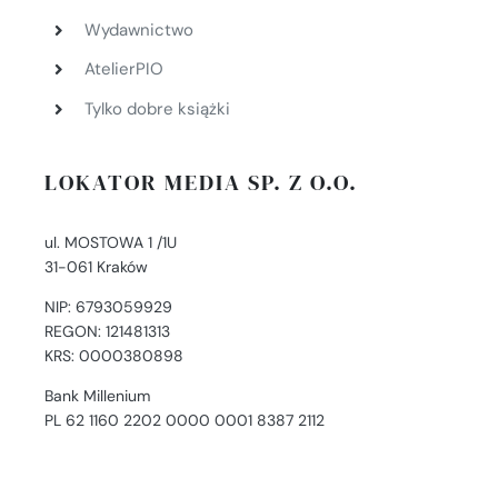
Wydawnictwo
AtelierPIO
Tylko dobre książki
LOKATOR MEDIA SP. Z O.O.
ul. MOSTOWA 1 /1U
31-061 Kraków
NIP: 6793059929
REGON: 121481313
KRS: 0000380898
Bank Millenium
PL 62 1160 2202 0000 0001 8387 2112