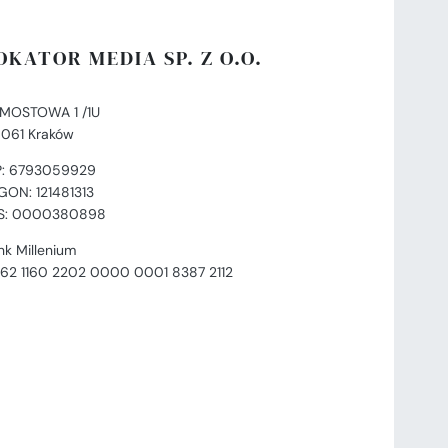
OKATOR MEDIA SP. Z O.O.
. MOSTOWA 1 /1U
-061 Kraków
P: 6793059929
GON: 121481313
S: 0000380898
nk Millenium
 62 1160 2202 0000 0001 8387 2112