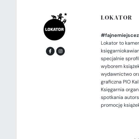
LOKATOR
#fajnemiejscez
Lokator to kame
księgarniokawiar
specjalnie spro
wyborem książek
wydawnictwo or
graficzna PIO Kal
Księgarnia organi
spotkania autors
promocję książek