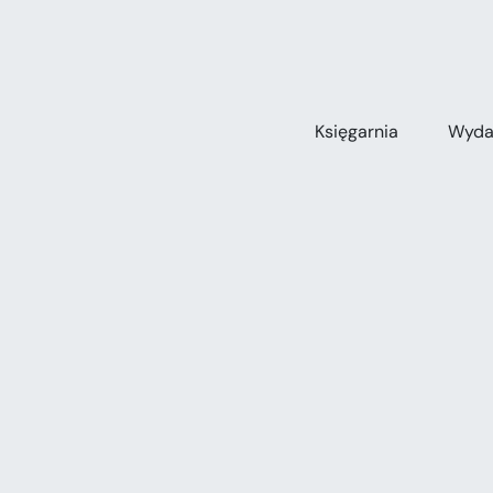
Przejdź
do
zawartości
Księgarnia
Wyda