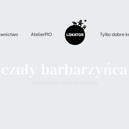
wnictwo
AtelierPIO
Tylko dobre ks
czuły barbarzyńca
Strona główna
»
czuły barbarzyńca