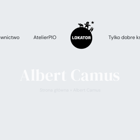
wnictwo
AtelierPIO
Tylko dobre ks
Albert Camus
Strona główna
»
Albert Camus