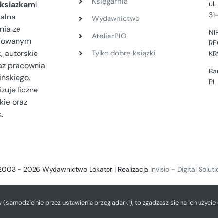
Księgarnia
ul
ksiazkami
31
ralna
Wydawnictwo
nia ze
NI
AtelierPIO
filowanym
RE
, autorskie
Tylko dobre książki
KR
az pracownia
Ba
ińskiego.
PL
zuje liczne
kie oraz
.
2003 - 2026 Wydawnictwo Lokator | Realizacja
Invisio - Digital Solut
w (samodzielnie przez ustawienia przeglądarki), to zgadzasz się na ich użycie