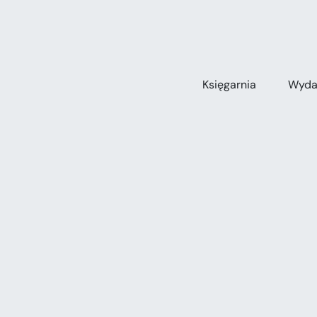
Przejdź
do
zawartości
Księgarnia
Wyda