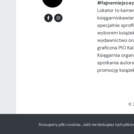
#fajnemiejscez
Lokator to kame
księgarniokawiar
specjalnie spro
wyborem książek
wydawnictwo or
graficzna PIO Kal
Księgarnia organi
spotkania autors
promocję książek
© 
Stosujemy pliki cookies. Jeśli nie blokujesz tych plikó