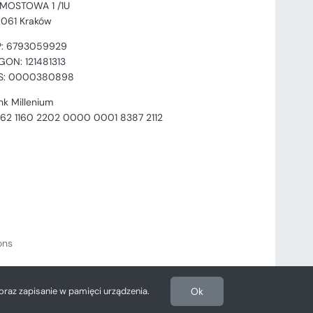
. MOSTOWA 1 /1U
-061 Kraków
P: 6793059929
GON: 121481313
S: 0000380898
nk Millenium
 62 1160 2202 0000 0001 8387 2112
ions
 oraz zapisanie w pamięci urządzenia.
Ok