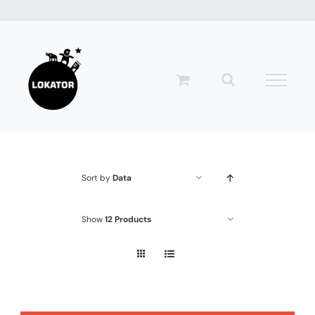
Przejdź
do
zawartości
Sort by
Data
Show
12 Products