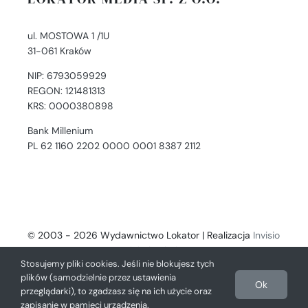
ul. MOSTOWA 1 /1U
31-061 Kraków
NIP: 6793059929
REGON: 121481313
KRS: 0000380898
Bank Millenium
PL 62 1160 2202 0000 0001 8387 2112
© 2003 - 2026 Wydawnictwo Lokator | Realizacja
Invisio
- Digital Solutions
Stosujemy pliki cookies. Jeśli nie blokujesz tych
plików (samodzielnie przez ustawienia
Ok
przeglądarki), to zgadzasz się na ich użycie oraz
zapisanie w pamięci urządzenia.