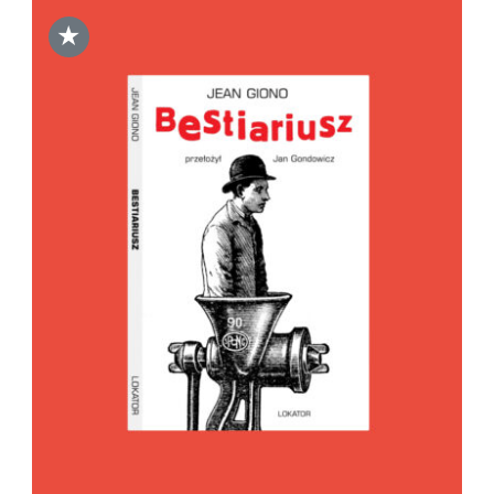
★
DODAJ DO KOSZYKA
/
SZCZEGÓŁY