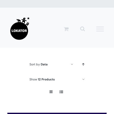
Przejdź
do
zawartości
Sort by
Data
Show
12 Products