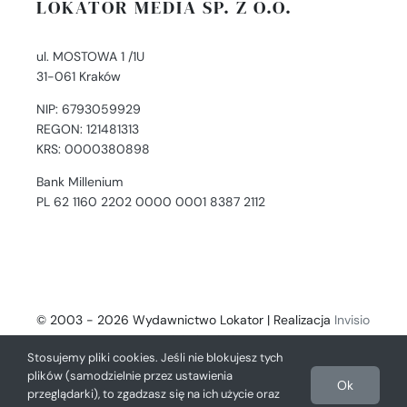
LOKATOR MEDIA SP. Z O.O.
ul. MOSTOWA 1 /1U
31-061 Kraków
NIP: 6793059929
REGON: 121481313
KRS: 0000380898
Bank Millenium
PL 62 1160 2202 0000 0001 8387 2112
© 2003 - 2026 Wydawnictwo Lokator | Realizacja
Invisio
- Digital Solutions
Stosujemy pliki cookies. Jeśli nie blokujesz tych
plików (samodzielnie przez ustawienia
Ok
przeglądarki), to zgadzasz się na ich użycie oraz