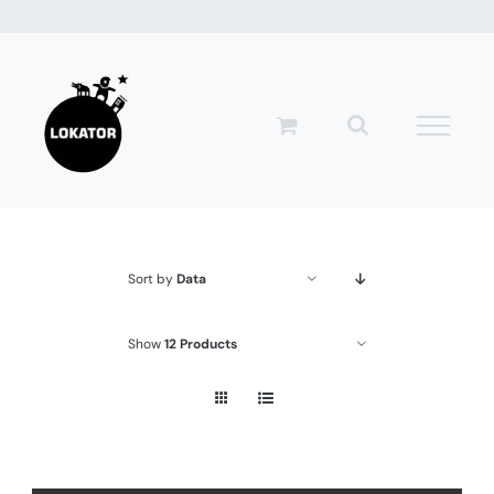
Przejdź
do
zawartości
Sort by
Data
Show
12 Products