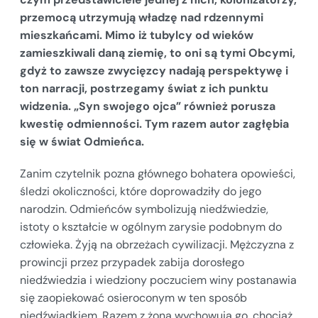
przemocą utrzymują władzę nad rdzennymi
mieszkańcami. Mimo iż tubylcy od wieków
zamieszkiwali daną ziemię, to oni są tymi Obcymi,
gdyż to zawsze zwycięzcy nadają perspektywę i
ton narracji, postrzegamy świat z ich punktu
widzenia. „Syn swojego ojca” również porusza
kwestię odmienności. Tym razem autor zagłębia
się w świat Odmieńca.
Zanim czytelnik pozna głównego bohatera opowieści,
śledzi okoliczności, które doprowadziły do jego
narodzin. Odmieńców symbolizują niedźwiedzie,
istoty o kształcie w ogólnym zarysie podobnym do
człowieka. Żyją na obrzeżach cywilizacji. Mężczyzna z
prowincji przez przypadek zabija dorosłego
niedźwiedzia i wiedziony poczuciem winy postanawia
się zaopiekować osieroconym w ten sposób
niedźwiadkiem. Razem z żoną wychowują go, chociaż