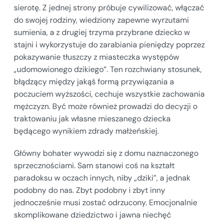
sierotę. Z jednej strony próbuje cywilizować, włączać
do swojej rodziny, wiedziony zapewne wyrzutami
sumienia, a z drugiej trzyma przybrane dziecko w
stajni i wykorzystuje do zarabiania pieniędzy poprzez
pokazywanie tłuszczy z miasteczka występów
„udomowionego dzikiego”. Ten rozchwiany stosunek,
błądzący między jakąś formą przywiązania a
poczuciem wyższości, cechuje wszystkie zachowania
mężczyzn. Być może również prowadzi do decyzji o
traktowaniu jak własne mieszanego dziecka
będącego wynikiem zdrady małżeńskiej.
Główny bohater wywodzi się z domu naznaczonego
sprzecznościami. Sam stanowi coś na kształt
paradoksu w oczach innych, niby „dziki”, a jednak
podobny do nas. Zbyt podobny i zbyt inny
jednocześnie musi zostać odrzucony. Emocjonalnie
skomplikowane dziedzictwo i jawna niechęć