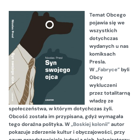
Temat Obcego
pojawia się we
wszystkich
dotychczas
wydanych u nas
komiksach
Presla.
W
„Fabryce”
byli
Obcy
wykluczeni
przez totalitarną
władzę ze
społeczeństwa, w którym dotychczas żyli.
Obcość została im przypisana, gdyż wymagała
tego doraźna polityka. W
„Boskiej kolonii”
autor
pokazuje zderzenie kultur i obyczajowości, przy
czym przedstawiciele jednej z nich, kolonizatorzy,