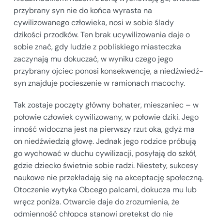
przybrany syn nie do końca wyrasta na
cywilizowanego człowieka, nosi w sobie ślady
dzikości przodków. Ten brak ucywilizowania daje o
sobie znać, gdy ludzie z pobliskiego miasteczka
zaczynają mu dokuczać, w wyniku czego jego
przybrany ojciec ponosi konsekwencje, a niedźwiedź-
syn znajduje pocieszenie w ramionach macochy.
Tak zostaje poczęty główny bohater, mieszaniec – w
połowie człowiek cywilizowany, w połowie dziki. Jego
inność widoczna jest na pierwszy rzut oka, gdyż ma
on niedźwiedzią głowę. Jednak jego rodzice próbują
go wychować w duchu cywilizacji, posyłają do szkół,
gdzie dziecko świetnie sobie radzi. Niestety, sukcesy
naukowe nie przekładają się na akceptację społeczną.
Otoczenie wytyka Obcego palcami, dokucza mu lub
wręcz poniża. Otwarcie daje do zrozumienia, że
odmienność chłopca stanowi pretekst do nie