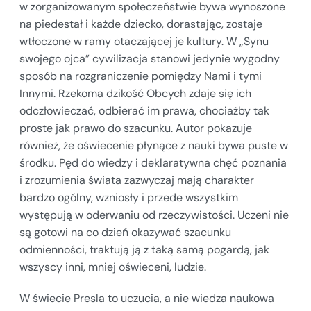
w zorganizowanym społeczeństwie bywa wynoszone
na piedestał i każde dziecko, dorastając, zostaje
wtłoczone w ramy otaczającej je kultury. W „Synu
swojego ojca” cywilizacja stanowi jedynie wygodny
sposób na rozgraniczenie pomiędzy Nami i tymi
Innymi. Rzekoma dzikość Obcych zdaje się ich
odczłowieczać, odbierać im prawa, chociażby tak
proste jak prawo do szacunku. Autor pokazuje
również, że oświecenie płynące z nauki bywa puste w
środku. Pęd do wiedzy i deklaratywna chęć poznania
i zrozumienia świata zazwyczaj mają charakter
bardzo ogólny, wzniosły i przede wszystkim
występują w oderwaniu od rzeczywistości. Uczeni nie
są gotowi na co dzień okazywać szacunku
odmienności, traktują ją z taką samą pogardą, jak
wszyscy inni, mniej oświeceni, ludzie.
W świecie Presla to uczucia, a nie wiedza naukowa