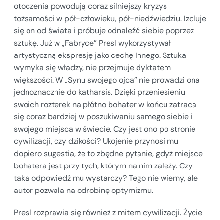
otoczenia powodują coraz silniejszy kryzys
tożsamości w pół-człowieku, pół-niedźwiedziu. Izoluje
się on od świata i próbuje odnaleźć siebie poprzez
sztukę. Już w „Fabryce” Presl wykorzystywał
artystyczną ekspresję jako cechę Innego. Sztuka
wymyka się władzy, nie przejmuje dyktatem
większości. W „Synu swojego ojca” nie prowadzi ona
jednoznacznie do katharsis. Dzięki przeniesieniu
swoich rozterek na płótno bohater w końcu zatraca
się coraz bardziej w poszukiwaniu samego siebie i
swojego miejsca w świecie. Czy jest ono po stronie
cywilizacji, czy dzikości? Ukojenie przynosi mu
dopiero sugestia, że to zbędne pytanie, gdyż miejsce
bohatera jest przy tych, którym na nim zależy. Czy
taka odpowiedź mu wystarczy? Tego nie wiemy, ale
autor pozwala na odrobinę optymizmu.
Presl rozprawia się również z mitem cywilizacji. Życie