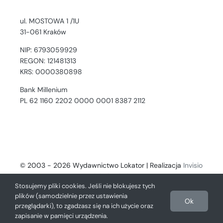
ul. MOSTOWA 1 /1U
31-061 Kraków
NIP: 6793059929
REGON: 121481313
KRS: 0000380898
Bank Millenium
PL 62 1160 2202 0000 0001 8387 2112
© 2003 - 2026 Wydawnictwo Lokator | Realizacja
Invisio
- Digital Solutions
Stosujemy pliki cookies. Jeśli nie blokujesz tych
plików (samodzielnie przez ustawienia
Ok
przeglądarki), to zgadzasz się na ich użycie oraz
zapisanie w pamięci urządzenia.