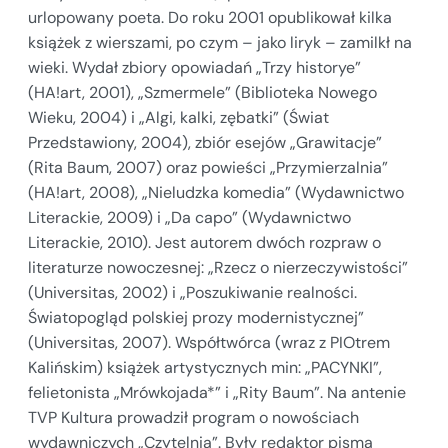
urlopowany poeta. Do roku 2001 opublikował kilka
książek z wierszami, po czym – jako liryk – zamilkł na
wieki. Wydał zbiory opowiadań „Trzy historye”
(HA!art, 2001), „Szmermele” (Biblioteka Nowego
Wieku, 2004) i „Algi, kalki, zębatki” (Świat
Przedstawiony, 2004), zbiór esejów „Grawitacje”
(Rita Baum, 2007) oraz powieści „Przymierzalnia”
(HA!art, 2008), „Nieludzka komedia” (Wydawnictwo
Literackie, 2009) i „Da capo” (Wydawnictwo
Literackie, 2010). Jest autorem dwóch rozpraw o
literaturze nowoczesnej: „Rzecz o nierzeczywistości”
(Universitas, 2002) i „Poszukiwanie realności.
Światopogląd polskiej prozy modernistycznej”
(Universitas, 2007). Współtwórca (wraz z PIOtrem
Kalińskim) książek artystycznych min: „PACYNKI”,
felietonista „Mrówkojada*” i „Rity Baum”. Na antenie
TVP Kultura prowadził program o nowościach
wydawniczych „Czytelnia”. Były redaktor pisma